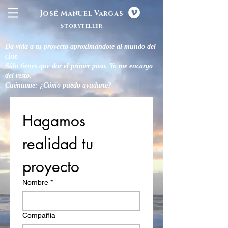
José Manuel Vargas
Storyteller
Da vida a tu proyecto aproximándote al mundo del
cine.
Sólo tienes que dar el primer paso. Yo me encargo
del resto.
Cuéntame: ¿Cómo puedo ayudarte?
Hagamos 
realidad tu 
proyecto
Nombre
*
Compañía